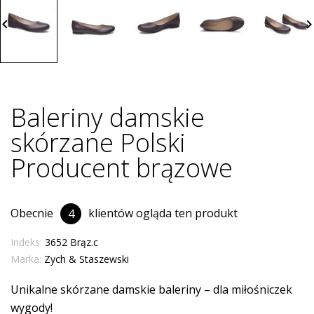
board_arrow_left
keyboard_arrow_
Baleriny damskie
skórzane Polski
Producent brązowe
Obecnie
klientów ogląda ten produkt
4
Indeks:
3652 Brąz.c
Marka:
Zych & Staszewski
Unikalne skórzane damskie baleriny – dla miłośniczek
wygody!