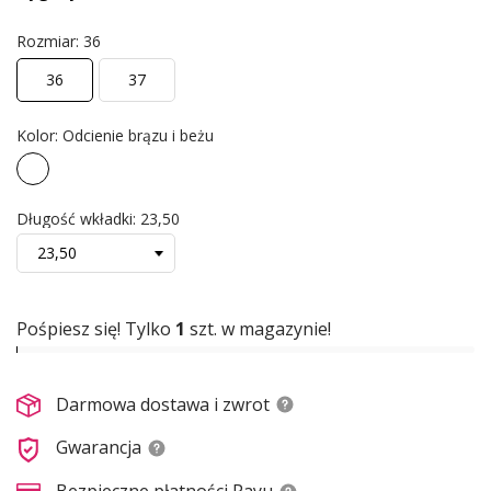
Rozmiar: 36
36
37
Kolor: Odcienie brązu i beżu
Odcienie
brązu
Długość wkładki: 23,50
i
beżu
Pośpiesz się! Tylko
1
szt. w magazynie!
Darmowa dostawa i zwrot
Gwarancja